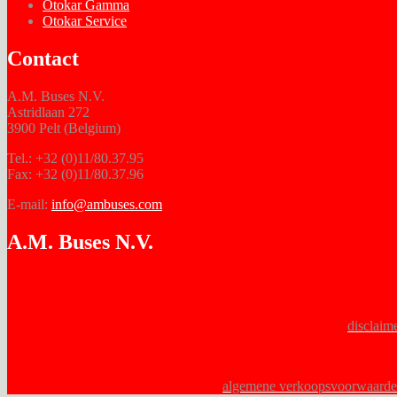
Otokar Gamma
Otokar Service
Contact
A.M. Buses N.V.
Astridlaan 272
3900 Pelt (Belgium)
Tel.: +32 (0)11/80.37.95
Fax: +32 (0)11/80.37.96
E-mail:
info@ambuses.com
A.M. Buses N.V.
disclaim
algemene verkoopsvoorwaard