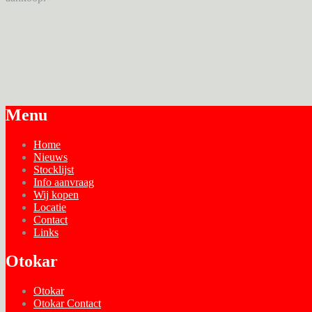
Menu
Home
Nieuws
Stocklijst
Info aanvraag
Wij kopen
Locatie
Contact
Links
Otokar
Otokar
Otokar Contact