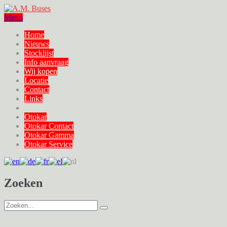
Menu
Home
Nieuws
Stocklijst
Info aanvraag
Wij kopen
Locatie
Contact
Links
Otokar
Otokar Contact
Otokar Gamma
Otokar Service
Zoeken