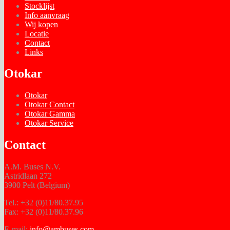
Stocklijst
Info aanvraag
Wij kopen
Locatie
Contact
Links
Otokar
Otokar
Otokar Contact
Otokar Gamma
Otokar Service
Contact
A.M. Buses N.V.
Astridlaan 272
3900 Pelt (Belgium)
Tel.: +32 (0)11/80.37.95
Fax: +32 (0)11/80.37.96
E-mail:
info@ambuses.com