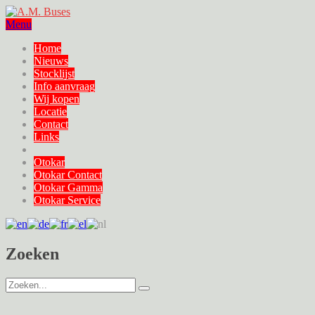
Menu
Home
Nieuws
Stocklijst
Info aanvraag
Wij kopen
Locatie
Contact
Links
Otokar
Otokar Contact
Otokar Gamma
Otokar Service
Zoeken