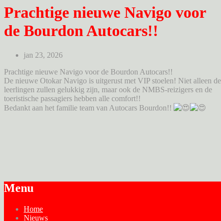
Prachtige nieuwe Navigo voor
de Bourdon Autocars!!
jan 23, 2026
Prachtige nieuwe Navigo voor de Bourdon Autocars!!
De nieuwe Otokar Navigo is uitgerust met VIP stoelen! Niet alleen de
leerlingen zullen gelukkig zijn, maar ook de NMBS-reizigers en de
toeristische passagiers hebben alle comfort!!
Bedankt aan het familie team van Autocars Bourdon!!
Menu
Home
Nieuws